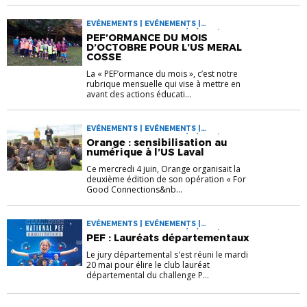
EVÉNEMENTS | EVÉNEMENTS |
PROGRAMME EDUCATIF FÉDÉRAL | VIE DES
PEF’ORMANCE DU MOIS
CLUBS
D’OCTOBRE POUR L’US MERAL
COSSE
La « PEF’ormance du mois », c’est notre
rubrique mensuelle qui vise à mettre en
avant des actions éducati...
EVÉNEMENTS | EVÉNEMENTS |
PROGRAMME EDUCATIF FÉDÉRAL | VIE DES
Orange : sensibilisation au
CLUBS
numérique à l’US Laval
Ce mercredi 4 juin, Orange organisait la
deuxième édition de son opération « For
Good Connections&nb...
EVÉNEMENTS | EVÉNEMENTS |
PROGRAMME EDUCATIF FÉDÉRAL | VIE DES
PEF : Lauréats départementaux
CLUBS
Le jury départemental s'est réuni le mardi
20 mai pour élire le club lauréat
départemental du challenge P...