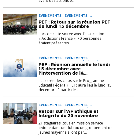
avant des actions é...
EVÉNEMENTS | EVÉNEMENTS |
PROGRAMME EDUCATIF FÉDÉRAL
PEF : Retour sur la réunion PEF
du lundi 15 décembre
Lors de cette soirée avec l’association
« Addictions France », 70 personnes
étaient présentes i...
EVÉNEMENTS | EVÉNEMENTS |
PROGRAMME EDUCATIF FÉDÉRAL | VIE DES
PEF : Réunion annuelle le lundi
CLUBS
15 décembre avec
l’intervention de l&...
La soirée des clubs sur le Programme
Educatif Fédéral (P.E.F) aura lieu le lundi 15
décembre à partir de ...
EVÉNEMENTS | EVÉNEMENTS |
FORMATIONS EDUCATEURS | PROGRAMME
Retour sur l’AF Ethique et
EDUCATIF FÉDÉRAL | VIE DES CLUBS
Intégrité du 20 novembre
21 stagiaires (tous en mission service
civique dans un club ou un groupement de
jeunes mayennais) ont par...