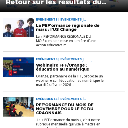
Retour sur les résultats du
Challenge National
EVÉNEMENTS | EVÉNEMENTS |
PROGRAMME EDUCATIF FÉDÉRAL | VIE DES
La PEF’ormance régionale de
CLUBS
mars : l’US Changé
La « PEF’ORMANCE RÉGIONALE DU
MOIS » est une mise en lumière d’une
action éducative m...
EVÉNEMENTS | EVÉNEMENTS |
PROGRAMME EDUCATIF FÉDÉRAL | VIE DES
Webinaire FFF/Orange :
CLUBS
éducation au numérique
Orange, partenaire de la FFF, propose un
webinaire sur l’éducation au numérique le
mardi 24 février 2026 ...
EVÉNEMENTS | EVÉNEMENTS |
PROGRAMME EDUCATIF FÉDÉRAL | VIE DES
PEF’ORMANCE DU MOIS DE
CLUBS
NOVEMBRE POUR LE FC DU
CRAONNAIS
La « PEF’ormance du mois », c’est notre
rubrique mensuelle qui vise à mettre en