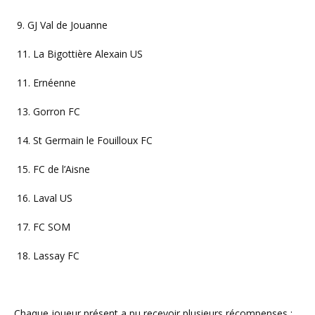
9. GJ Val de Jouanne
11. La Bigottière Alexain US
11. Ernéenne
13. Gorron FC
14. St Germain le Fouilloux FC
15. FC de l’Aisne
16. Laval US
17. FC SOM
18. Lassay FC
Chaque joueur présent a pu recevoir plusieurs récompenses :