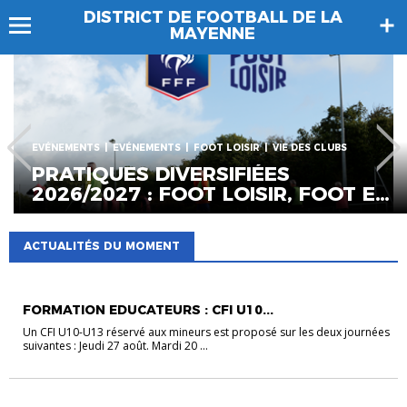
DISTRICT DE FOOTBALL DE LA
MAYENNE
EVÉNEMENTS
EVÉNEMENTS
FORMATIONS ARBITRES
VIE DES CLU
FORMATION INITIALE EN
ARBITRAGE : 12,13 ET 19
SEPTEMBRE À LAVAL
ACTUALITÉS DU MOMENT
EVÉNEMENTS
EVÉNEMENTS
FORMATIONS EDUCATEURS
VIE DES CLUB
FORMATION EDUCATEURS : CFI U10...
Un CFI U10-U13 réservé aux mineurs est proposé sur les deux journées
suivantes : Jeudi 27 août. Mardi 20 ...
EVÉNEMENTS
EVÉNEMENTS
FOOT LOISIR
VIE DES CLUBS