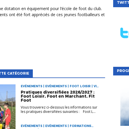
TWIT
ts ont été fort appréciés de ces jeunes footballeurs et
PROG
TTE CATÉGORIE
EVÉNEMENTS | EVÉNEMENTS | FOOT LOISIR | VIE
DES CLUBS
Pratiques diversifiées 2026/2027 :
Foot Loisir, Foot en Marchant, Fit
Foot
Vous trouverez ci-dessous les informations sur
les pratiques diversifiées suivantes : Foot L...
EVÉNEMENTS | EVÉNEMENTS | FORMATIONS