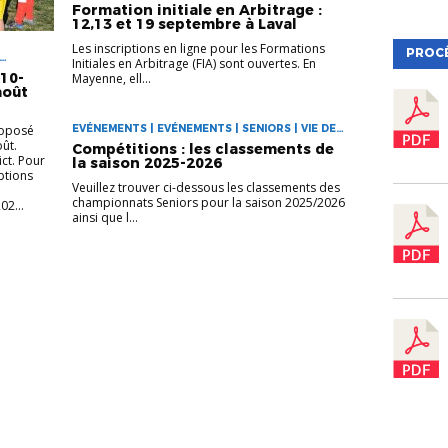
ARBITRES | VIE DES CLUBS
Formation initiale en Arbitrage :
12,13 et 19 septembre à Laval
Les inscriptions en ligne pour les Formations
PROC
Initiales en Arbitrage (FIA) sont ouvertes. En
10-
Mayenne, ell...
août
roposé
EVÉNEMENTS | EVÉNEMENTS | SENIORS | VIE DES
CLUBS
oût.
Compétitions : les classements de
ict. Pour
la saison 2025-2026
iptions
Veuillez trouver ci-dessous les classements des
championnats Seniors pour la saison 2025/2026
02...
ainsi que l...