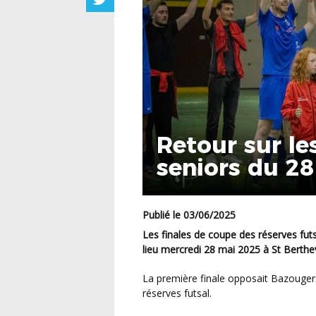
Retour sur les
seniors du 2
Publié le 03/06/2025
Les finales de coupe des réserves futsal et de coupe de District futsal André Vanderlei ont eu
lieu mercredi 28 mai 2025 à St Berthev
La première finale opposait Bazougers futsal B à l’Etoile Lavalloise C lors de la coupe des
réserves futsal.