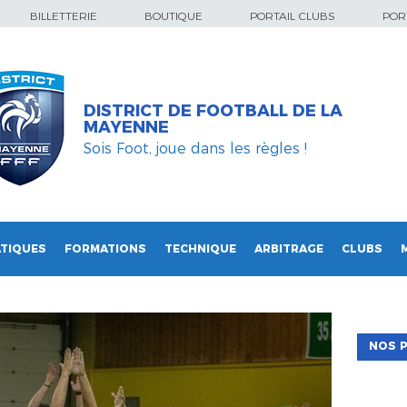
BILLETTERIE
BOUTIQUE
PORTAIL CLUBS
PORT
DISTRICT DE FOOTBALL DE LA
MAYENNE
Sois Foot, joue dans les règles !
TIQUES
FORMATIONS
TECHNIQUE
ARBITRAGE
CLUBS
NOS P