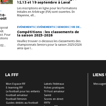
12,13 et 19 septembre à Laval
Les inscriptions en ligne pour les Formations
Initiales en Arbitrage (FIA) sont ouvertes. En
10-
Mayenne, ell...
août
roposé
EVÉNEMENTS | EVÉNEMENTS | SENIORS | VIE DES
CLUBS
oût.
Compétitions : les classements de
ict. Pour
la saison 2025-2026
iptions
Veuillez trouver ci-dessous les classements des
championnats Seniors pour la saison 2025/2026
02...
ainsi que l...
LA FFF
LIENS
Mon Espace FFF
Labels Fédéraux
Messageri
E-learning FFF
Fiches pratiques
Le football pour les enfants
TV Foot amateur
Football amateur
Santé
Football Féminin
Scores en direct
Guides dédiés au football
FFFTV