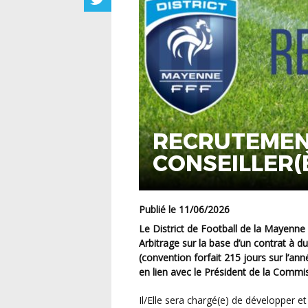
RECRUTEMENT
CONSEILLER(
EN ARBITRA
Publié le 11/06/2026
Le District de Football de la Mayenne recrute un(e) un Conseiller(ère) Territorial(e) en
Arbitrage sur la base d’un contrat à
(convention forfait 215 jours sur l’ann
en lien avec le Président de la Commi
Il/Elle sera chargé(e) de développer et mettre en oeuvre la politique départementale de