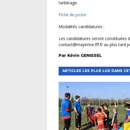
l’arbitrage.
Fiche de poste
Modalités candidatures :
Les candidatures seront constituées d’un CV et d’une lettre de motivation à envoyer par mail à
contact@mayenne.fff.fr au plus tard po
Par
Kévin
GENISSEL
ARTICLES LES PLUS LUS DANS CE