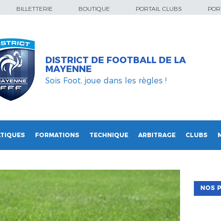
BILLETTERIE
BOUTIQUE
PORTAIL CLUBS
PORT
DISTRICT DE FOOTBALL DE LA
MAYENNE
Sois Foot, joue dans les règles !
TIQUES
FORMATIONS
TECHNIQUE
ARBITRAGE
CLUBS
NOS P