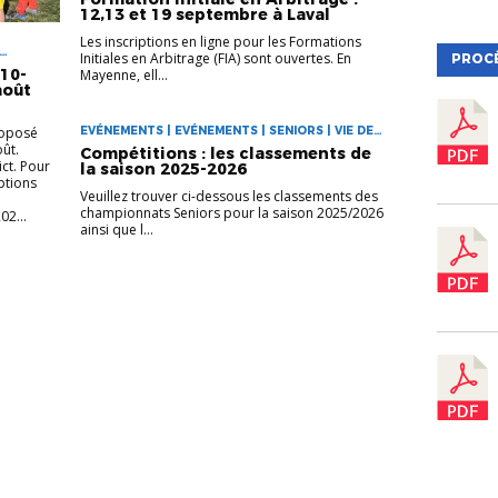
12,13 et 19 septembre à Laval
Les inscriptions en ligne pour les Formations
Initiales en Arbitrage (FIA) sont ouvertes. En
PROC
10-
Mayenne, ell...
août
roposé
EVÉNEMENTS | EVÉNEMENTS | SENIORS | VIE DES
CLUBS
oût.
Compétitions : les classements de
ict. Pour
la saison 2025-2026
iptions
Veuillez trouver ci-dessous les classements des
championnats Seniors pour la saison 2025/2026
02...
ainsi que l...