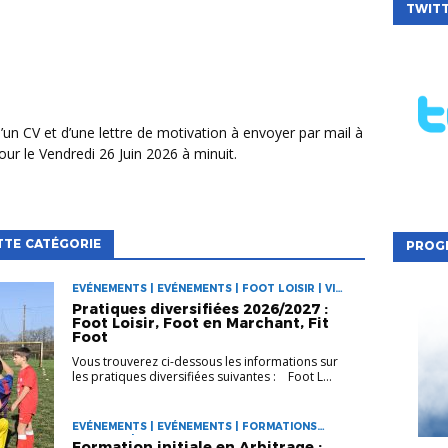
TWIT
ur le Vendredi 26 Juin 2026 à minuit.
TTE CATÉGORIE
PROG
EVÉNEMENTS | EVÉNEMENTS | FOOT LOISIR | VIE
DES CLUBS
Pratiques diversifiées 2026/2027 :
Foot Loisir, Foot en Marchant, Fit
Foot
Vous trouverez ci-dessous les informations sur
les pratiques diversifiées suivantes : Foot L...
EVÉNEMENTS | EVÉNEMENTS | FORMATIONS
ARBITRES | VIE DES CLUBS
Formation initiale en Arbitrage :