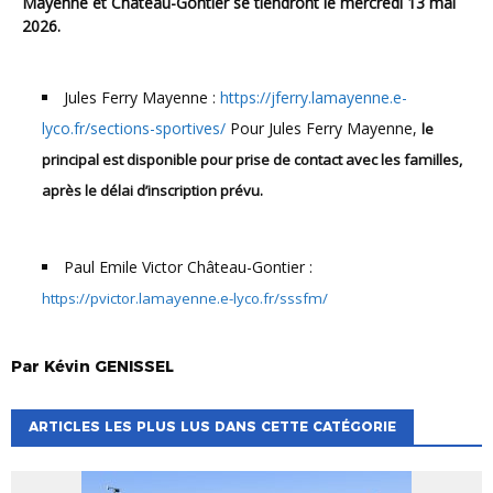
Mayenne et Château-Gontier se tiendront le mercredi 13 mai
2026.
Jules Ferry Mayenne :
https://jferry.lamayenne.e-
lyco.fr/sections-sportives/
Pour Jules Ferry Mayenne,
le
principal est disponible pour prise de contact avec les familles,
après le délai d’inscription prévu.
Paul Emile Victor Château-Gontier :
https://pvictor.lamayenne.e-lyco.fr/sssfm/
Par
Kévin
GENISSEL
ARTICLES LES PLUS LUS DANS CETTE CATÉGORIE