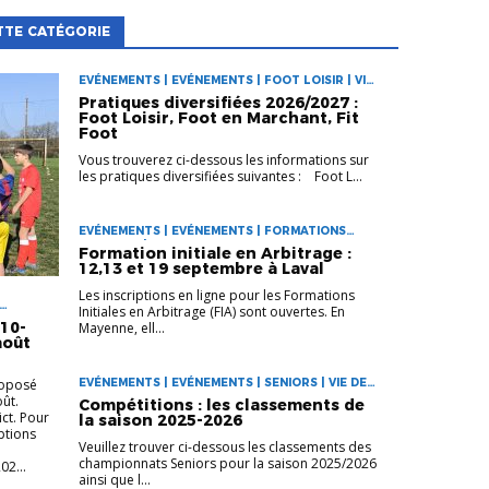
TTE CATÉGORIE
EVÉNEMENTS | EVÉNEMENTS | FOOT LOISIR | VIE
DES CLUBS
Pratiques diversifiées 2026/2027 :
Foot Loisir, Foot en Marchant, Fit
Foot
Vous trouverez ci-dessous les informations sur
les pratiques diversifiées suivantes : Foot L...
EVÉNEMENTS | EVÉNEMENTS | FORMATIONS
ARBITRES | VIE DES CLUBS
Formation initiale en Arbitrage :
12,13 et 19 septembre à Laval
Les inscriptions en ligne pour les Formations
Initiales en Arbitrage (FIA) sont ouvertes. En
10-
Mayenne, ell...
août
roposé
EVÉNEMENTS | EVÉNEMENTS | SENIORS | VIE DES
CLUBS
oût.
Compétitions : les classements de
ict. Pour
la saison 2025-2026
iptions
Veuillez trouver ci-dessous les classements des
championnats Seniors pour la saison 2025/2026
02...
ainsi que l...