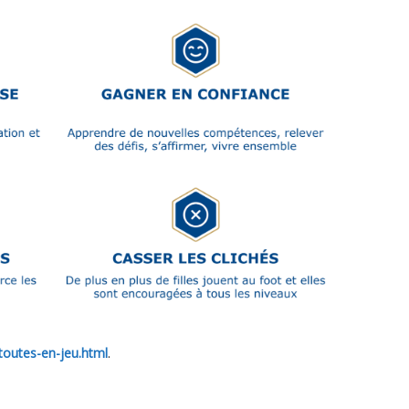
-toutes-en-jeu.html
.