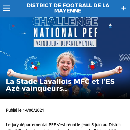
DISTRICT DE FOOTBALL DE LA
MAYENNE
La Stade Lavallois MFC et l’ES
Azé vainqueurs
départementaux du challenge
national PEF
Publié le 14/06/2021
Le jury départemental PEF s’est réuni le jeudi 3 juin au District