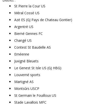
District :
St Pierre la Cour US
Méral Cossé US
Azé ES (GJ Pays de Chateau Gontier)
Argentré US
Bierné Gennes FC
Changé US
Contest St Baudelle AS
Ernéenne
Juvigné Bleuets
Le Genest St Isle US (GJ HBG)
Louverné sports
Martigné AS
Montsûrs USCP
St Germain le Fouilloux US
Stade Lavallois MFC