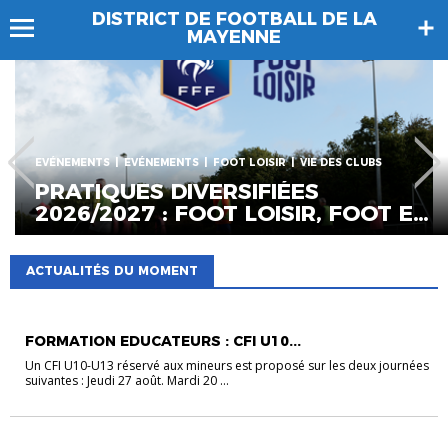
DISTRICT DE FOOTBALL DE LA
MAYENNE
EVÉNEMENTS
EVÉNEMENTS
FOOT LOISIR
VIE DES CLUBS
PRATIQUES DIVERSIFIÉES
2026/2027 : FOOT LOISIR, FOOT EN
MARCHANT, FIT FOOT
ACTUALITÉS DU MOMENT
EVÉNEMENTS
EVÉNEMENTS
FORMATIONS EDUCATEURS
VIE DES CLUB
FORMATION EDUCATEURS : CFI U10...
Un CFI U10-U13 réservé aux mineurs est proposé sur les deux journées
suivantes : Jeudi 27 août. Mardi 20 ...
EVÉNEMENTS
EVÉNEMENTS
FOOT LOISIR
VIE DES CLUBS